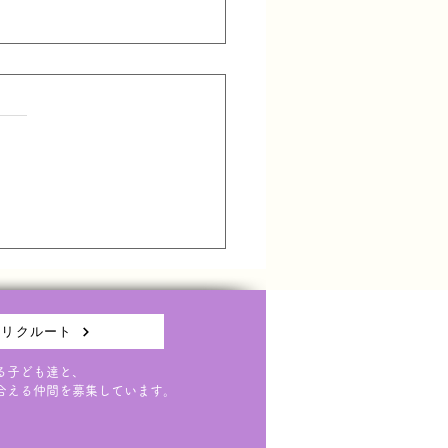
者講演会(6/3)延期のお
せ
(水)に予定していた保護者講
についてですが、 台風6号接
伴い、延期とさせていただく
なりました。 延期日につい
決まり次第ご連絡させていた
ます。
リクルート
る子ども達と、
合える仲間を募集しています。