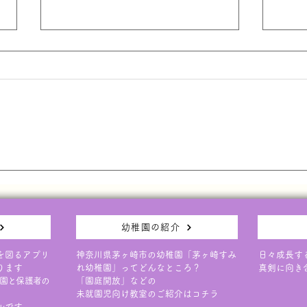
本日6/9(火)の園庭開放につ
保護
いて
知ら
本日の園庭開放は天候が不安定な
3日
ため、大変残念ではありますが中
演会
止とさせていただきます。 次回
近に
は６月１７日（水）です。 ご予
事と
約お待ちしております。
ては
だき
幼稚園の紹介
を図るアプリ
神奈川県茅ヶ崎市の幼稚園「茅ヶ崎すみ
日々成長す
ります
れ幼稚園」ってどんなところ？
真剣に向き
園と保護者の
「園庭開放」などの
未就園児向け教室のご紹介はコチラ
ルです。