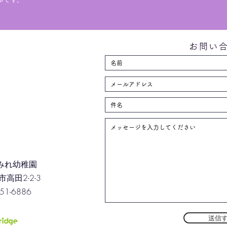
お問い
みれ幼稚園
高田2-2-3
-51-6886
送信