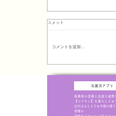
令和9年度 入園希望調査書
コメント
(在園児･卒園児弟妹)
当園の在園・卒園児の弟妹児のみ
コメントを追加…
対象。該当の方はこちらから印刷
し園へご提出お願いします。 ※
この用紙は「入園受付」ではな
く、優先枠希望者数の調査となり
ます。 ※２年保育（年中）の募
集及び、優先枠は原則ありませ
在園児アプリ
ん。ご希望の方はご相談くださ
い。
保護者の皆様と迅速な連携
【コドモン】を導入してお
出欠はもとよりお子様が通う
皆様の
連絡をスマートに行うツー