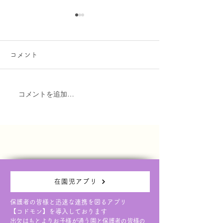
本日6/9(火)の園庭開放に
保護者講演会(6/
ついて
お知らせ
コメント
本日の園庭開放は天候が不安
3日(水)に予定し
定なため、大変残念ではあり
者講演会について
ますが中止とさせていただき
台風6号接近に伴
コメントを追加…
ます。 次回は６月１７日
させていただく事
（水）です。 ご予約お待ち
た。 延期日につ
しております。
り次第ご連絡させ
ます。
在園児アプリ
保護者の皆様と迅速な連携を図るアプリ
【コドモン】を導入しております
出欠はもとよりお子様が通う園と保護者の皆様の