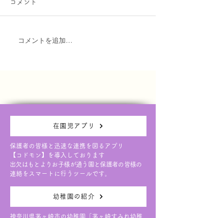
コメント
ませんか？ 各教
本日の園庭開放は天候が不安
みが始まっていま
定なため、大変残念ではあり
のご参加お待ちし
ますが中止とさせていただき
コメントを追加…
ます。 次回は６月１７日
（水）です。 ご予約お待ち
しております。
在園児アプリ
保護者の皆様と迅速な連携を図るアプリ
【コドモン】を導入しております
出欠はもとよりお子様が通う園と保護者の皆様の
連絡をスマートに行うツールです。
幼稚園の紹介
神奈川県茅ヶ崎市の幼稚園「茅ヶ崎すみれ幼稚