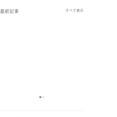
すべて表示
最新記事
本日6/9(火)の園庭開放に
未就園児さん募
ついて
小さいお子様と幼