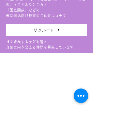
園」ってどんなところ？
「園庭開放」などの
未就園児向け教室のご紹介はコチラ
リクルート
日々成長する子ども達と、
真剣に向き合える仲間を募集しています。
学校法人 杉崎学園 茅ヶ崎すみれ幼稚園
〒253-0002 神奈川県茅ケ崎市高田2-2-3
TEL
0467-51-9000
／FAX
0467-51-6886