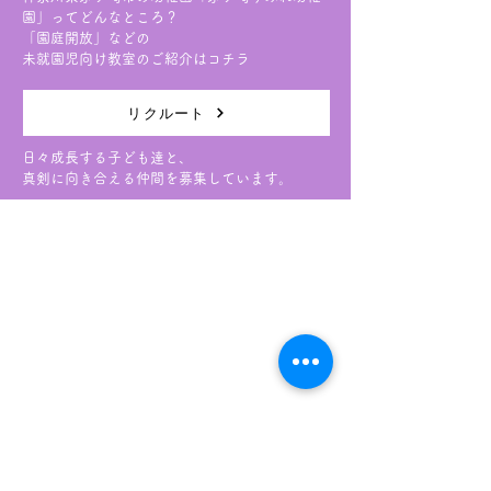
園」ってどんなところ？
「園庭開放」などの
未就園児向け教室のご紹介はコチラ
リクルート
日々成長する子ども達と、
真剣に向き合える仲間を募集しています。
学校法人 杉崎学園 茅ヶ崎すみれ幼稚園
〒253-0002 神奈川県茅ケ崎市高田2-2-3
TEL
0467-51-9000
／FAX
0467-51-6886