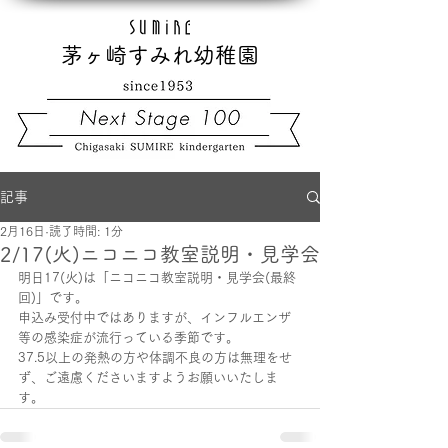
茅ヶ崎すみれ幼稚園
記事
2月16日
読了時間: 1分
2/17(火)ニコニコ教室説明・見学会
明日17(火)は「ニコニコ教室説明・見学会(最終
回)」です。
申込み受付中ではありますが、インフルエンザ
等の感染症が流行っている季節です。
37.5以上の発熱の方や体調不良の方は無理をせ
ず、ご遠慮くださいますようお願いいたしま
す。