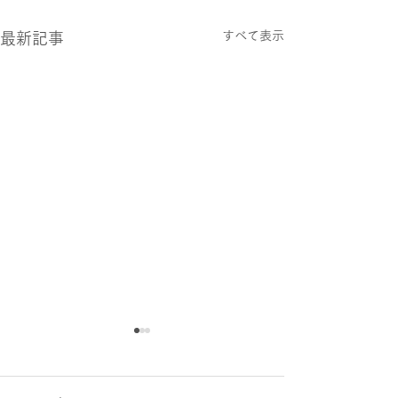
すべて表示
最新記事
本日6/9(火)の園庭開放に
保護者講演会(6/
ついて
お知らせ