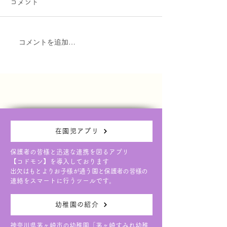
コメント
本日の園庭開放は天候が不安
3日(水)に予定し
定なため、大変残念ではあり
者講演会について
ますが中止とさせていただき
台風6号接近に伴
コメントを追加…
ます。 次回は６月１７日
させていただく事
（水）です。 ご予約お待ち
た。 延期日につ
しております。
り次第ご連絡させ
ます。
在園児アプリ
保護者の皆様と迅速な連携を図るアプリ
【コドモン】を導入しております
出欠はもとよりお子様が通う園と保護者の皆様の
連絡をスマートに行うツールです。
幼稚園の紹介
神奈川県茅ヶ崎市の幼稚園「茅ヶ崎すみれ幼稚