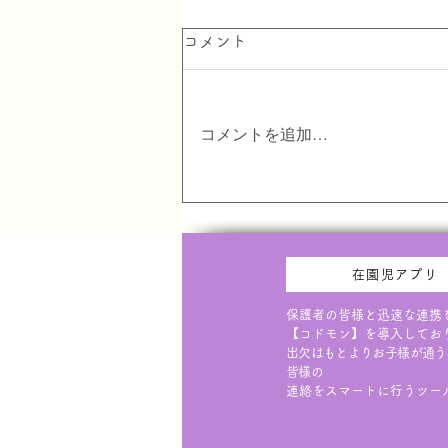
令和9年度 入園希望調査書
コメント
(在園児･卒園児弟妹)
当園の在園・卒園児の弟妹児のみ
コメントを追加…
対象。該当の方はこちらから印刷
し園へご提出お願いします。 ※
この用紙は「入園受付」ではな
く、優先枠希望者数の調査となり
ます。 ※２年保育（年中）の募
集及び、優先枠は原則ありませ
在園児アプリ
ん。ご希望の方はご相談くださ
い。
保護者の皆様と迅速な連携
【コドモン】を導入してお
出欠はもとよりお子様が通う
皆様の
連絡をスマートに行うツー