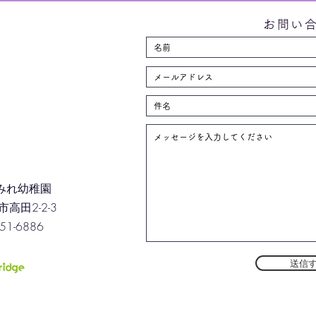
お問い
みれ幼稚園
高田2-2-3
-51-6886
送信