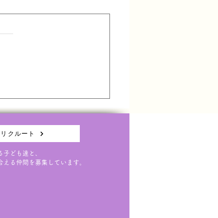
者講演会(6/3)延期のお
せ
(水)に予定していた保護者講
についてですが、 台風6号接
伴い、延期とさせていただく
なりました。 延期日につい
決まり次第ご連絡させていた
ます。
リクルート
る子ども達と、
合える仲間を募集しています。