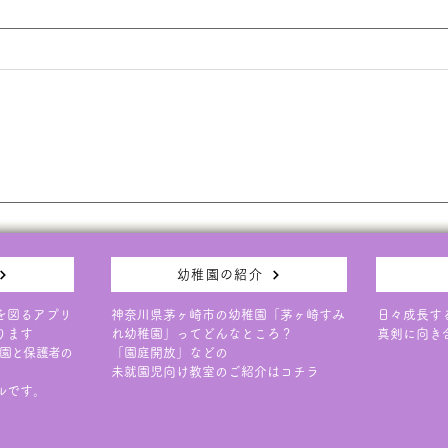
本日6/9(火)の園庭開放につ
保護
いて
知ら
本日の園庭開放は天候が不安定な
3日
ため、大変残念ではありますが中
演会
止とさせていただきます。 次回
近に
は６月１７日（水）です。 ご予
事と
約お待ちしております。
ては
だき
幼稚園の紹介
を図るアプリ
神奈川県茅ヶ崎市の幼稚園「茅ヶ崎すみ
日々成長す
ります
れ幼稚園」ってどんなところ？
真剣に向き
園と保護者の
「園庭開放」などの
未就園児向け教室のご紹介はコチラ
ルです。